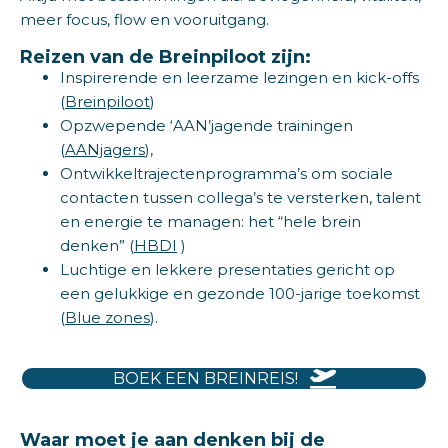
meer focus, flow en vooruitgang.
Reizen van de Breinpiloot zijn:
Inspirerende en leerzame lezingen en kick-offs
(
Breinpiloot
)
Opzwepende ‘AAN’jagende trainingen
(
AANjagers
),
Ontwikkeltrajectenprogramma’s om sociale
contacten tussen collega’s te versterken, talent
en energie te managen: het “hele brein
denken” (
HBDI
)
Luchtige en lekkere presentaties gericht op
een gelukkige en gezonde 100-jarige toekomst
(
Blue zones
).
BOEK EEN BREINREIS!
Waar moet je aan denken bij de