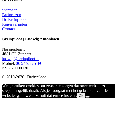
Startbaan
Breinreizen
De Breinpiloot
Reiservaringen
Contact
Breinpiloot | Ludwig Antonissen
Nassauplein 3
4881 CL Zundert
ludwig@breinpiloot.nl
Mobiel:
06 54 93 75 39
KvK 20090930
© 2019-2026 | Breinpiloot
We gebruiken cookies om ervoor te zorgen dat onze website zo
soepel mogelijk draait. Als je doorgaat met het gebruiken van de
website, gaan we er vanuit dat ermee instemt.
Ok