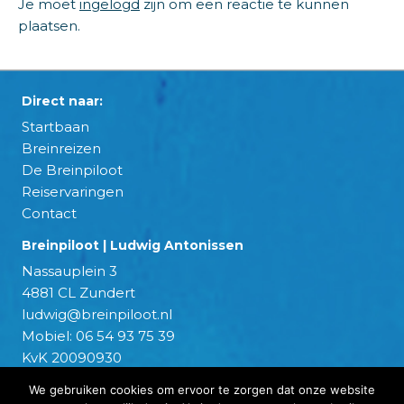
Je moet
ingelogd
zijn om een reactie te kunnen
plaatsen.
Direct naar:
Startbaan
Breinreizen
De Breinpiloot
Reiservaringen
Contact
Breinpiloot | Ludwig Antonissen
Nassauplein 3
4881 CL Zundert
ludwig@breinpiloot.nl
Mobiel:
06 54 93 75 39
KvK 20090930
We gebruiken cookies om ervoor te zorgen dat onze website