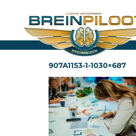
907A1153-1-1030×687