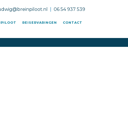
udwig@breinpiloot.nl
|
06 54 937 539
NPILOOT
REISERVARINGEN
CONTACT