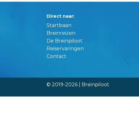
Direct naar:
Startbaan
Breinreizen
De Breinpiloot
Reiservaringen
Contact
© 2019-2026 | Breinpiloot