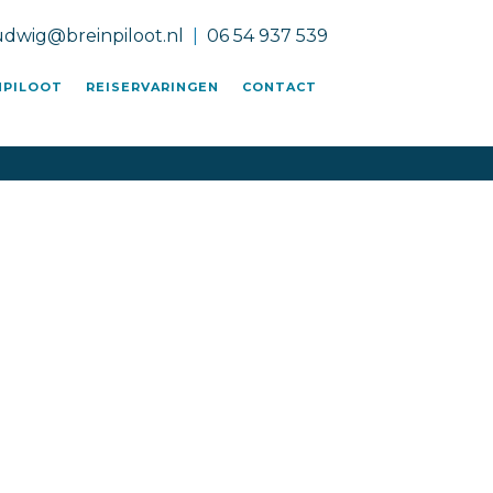
udwig@breinpiloot.nl
|
06 54 937 539
NPILOOT
REISERVARINGEN
CONTACT