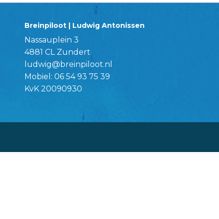
Breinpiloot | Ludwig Antonissen
Nassauplein 3
4881 CL Zundert
ludwig@breinpiloot.nl
Mobiel:
06 54 93 75 39
KvK 20090930